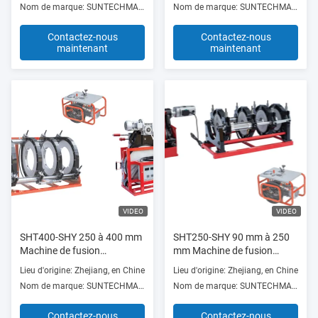
Nom de marque: SUNTECHMACH
Nom de marque: SUNTECHMACH
Contactez-nous
Contactez-nous
maintenant
maintenant
VIDEO
VIDEO
SHT400-SHY 250 à 400 mm
SHT250-SHY 90 mm à 250
Machine de fusion
mm Machine de fusion
hydraulique automatique à
hydraulique à fourche à
Lieu d'origine: Zhejiang, en Chine
Lieu d'origine: Zhejiang, en Chine
bout rouge Haute efficacité
quatre pinces Prix de
Nom de marque: SUNTECHMACH
Nom de marque: SUNTECHMACH
fabrication
Contactez-nous
Contactez-nous