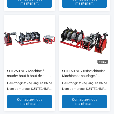
maintenant
maintenant
VIDEO
SHT250-SHY Machine à
SHT160-SHY usine chinoise
souder bout à bout de haute
Machine de soudage à
qualité, vidéo d'assemblage
boutons de qualité
Lieu d'origine: Zhejiang, en Chine
Lieu d'origine: Zhejiang, en Chine
par fusion bout à bout de
supérieure fusion de
Nom de marque: SUNTECHMACH
Nom de marque: SUNTECHMACH
qualité supérieure pour les
boutons pour magasins de
ateliers de réparation de
matériaux de construction
Contactez-nous
Contactez-nous
machines
maintenant
maintenant