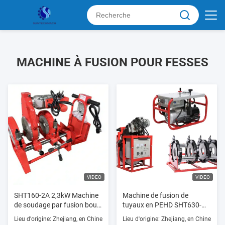
MACHINE À FUSION POUR FESSES
VIDEO
VIDEO
SHT160-2A 2,3kW Machine
Machine de fusion de
de soudage par fusion bout
tuyaux en PEHD SHT630-
à bout HDPE 200V Manuel
SHY 12.65KW 400mm à
Lieu d'origine: Zhejiang, en Chine
Lieu d'origine: Zhejiang, en Chine
Haute efficacité
630mm 380V Fournisseur