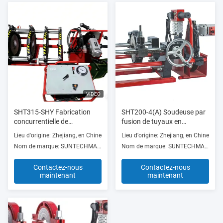
VIDEO
SHT315-SHY Fabrication
SHT200-4(A) Soudeuse par
concurrentielle de
fusion de tuyaux en
soudeuses à fusion
polyéthylène haute efficacité
Lieu d'origine: Zhejiang, en Chine
Lieu d'origine: Zhejiang, en Chine
hydraulique à bout complet
Fonctionnement en douceur
Nom de marque: SUNTECHMACH
Nom de marque: SUNTECHMACH
pour les travaux de
construction
Contactez-nous
Contactez-nous
maintenant
maintenant