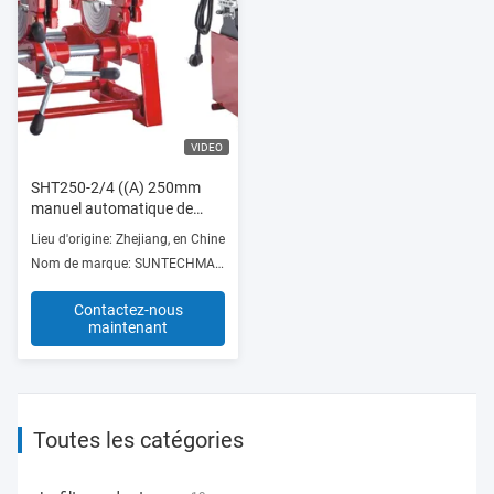
VIDEO
SHT250-2/4 ((A) 250mm
manuel automatique de
fusion de poly but
Lieu d'origine: Zhejiang, en Chine
hydraulique en plastique PE
Nom de marque: SUNTECHMACH
tuyau à chaud
Contactez-nous
maintenant
Toutes les catégories