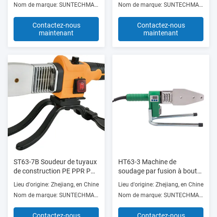
Nom de marque: SUNTECHMACH
Nom de marque: SUNTECHMACH
Contactez-nous
Contactez-nous
maintenant
maintenant
ST63-7B Soudeur de tuyaux
HT63-3 Machine de
de construction PE PPR PB
soudage par fusion à bout
PVDF HDPE Pour l'industrie
800W affichage numérique
Lieu d'origine: Zhejiang, en Chine
Lieu d'origine: Zhejiang, en Chine
minière
à haut rendement pour
Nom de marque: SUNTECHMACH
Nom de marque: SUNTECHMACH
travaux de construction
Contactez-nous
Contactez-nous