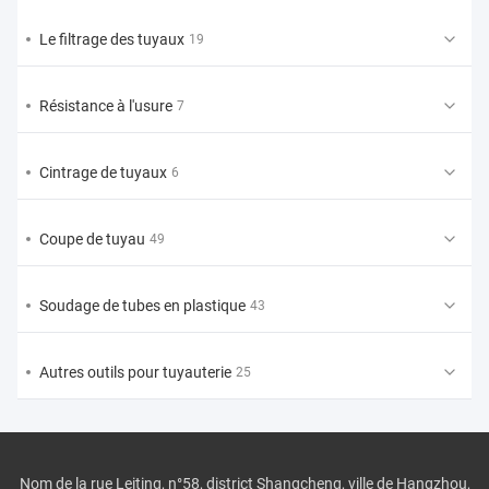
Le filtrage des tuyaux
19
Résistance à l'usure
7
Cintrage de tuyaux
6
Coupe de tuyau
49
Soudage de tubes en plastique
43
Autres outils pour tuyauterie
25
Nom de la rue Leiting, n°58, district Shangcheng, ville de Hangzhou,