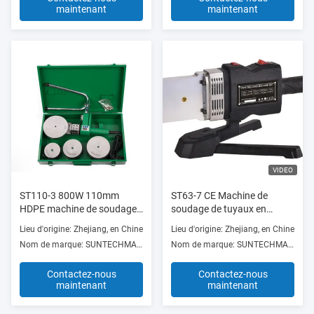
maintenant
maintenant
VIDEO
ST110-3 800W 110mm
ST63-7 CE Machine de
HDPE machine de soudage
soudage de tuyaux en
par fusion à bout 300°C
alliage d'aluminium en
Lieu d'origine: Zhejiang, en Chine
Lieu d'origine: Zhejiang, en Chine
pour tuyaux PPR en PVC
plastique 2000W Opération
Nom de marque: SUNTECHMACH
Nom de marque: SUNTECHMACH
automatique
Contactez-nous
Contactez-nous
maintenant
maintenant