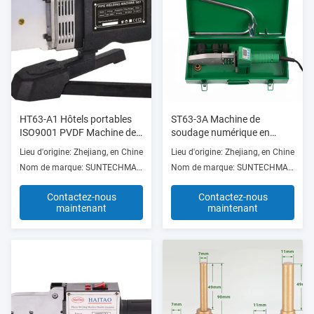
HT63-A1 Hôtels portables
ST63-3A Machine de
ISO9001 PVDF Machine de
soudage numérique en
soudage de tuyaux en
plastique HDPE de 20 mm à
Lieu d'origine: Zhejiang, en Chine
Lieu d'origine: Zhejiang, en Chine
plastique 220v Facile à
63 mm de 800 W avec
Nom de marque: SUNTECHMACH
Nom de marque: SUNTECHMACH
utiliser
protection contre la
surchauffe
Contactez-nous
Contactez-nous
maintenant
maintenant