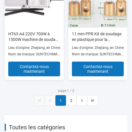
HT63-A4 220V 700W à
11 mm PPR Kit de soudage
1500W machine de soudage
en plastique pour la
de tuyaux en PE PP avec
machine de soudage de
Lieu d'origine: Zhejiang, en Chine
Lieu d'origine: Zhejiang, en Chine
régulateur de température
tuyaux en plastique
Nom de marque: SUNTECHMACH
Nom de marque: SUNTECHMACH
ISO9001
Contactez-nous
Contactez-nous
maintenant
maintenant
page 1 / 2
1
2
Toutes les catégories