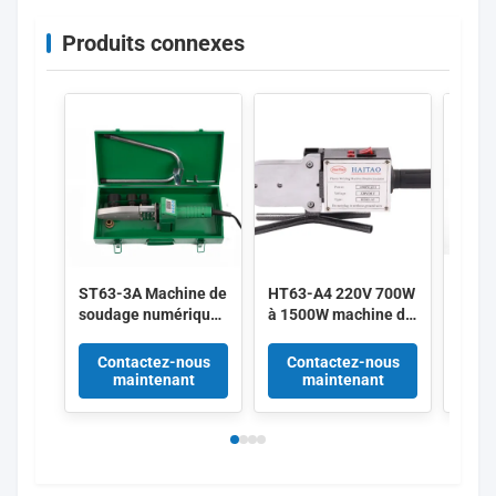
Produits connexes
ST63-3A Machine de
HT63-A4 220V 700W
HT63
soudage numérique
à 1500W machine de
63mm
en plastique HDPE
soudage de tuyaux
Mach
de 20 mm à 63 mm
en PE PP avec
chauf
Contactez-nous
Contactez-nous
Co
de 800 W avec
régulateur de
fusio
maintenant
maintenant
protection contre la
température
150
surchauffe