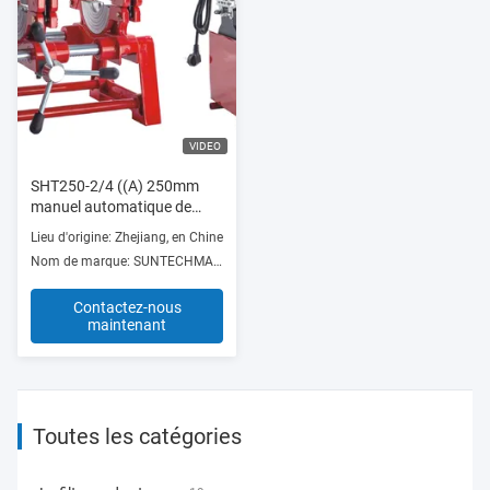
VIDEO
SHT250-2/4 ((A) 250mm
manuel automatique de
fusion de poly but
Lieu d'origine: Zhejiang, en Chine
hydraulique en plastique PE
Nom de marque: SUNTECHMACH
tuyau à chaud
Contactez-nous
maintenant
Toutes les catégories