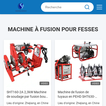
MACHINE À FUSION POUR FESSES
VIDEO
VIDEO
SHT160-2A 2,3kW Machine
Machine de fusion de
de soudage par fusion bout
tuyaux en PEHD SHT630-
à bout HDPE 200V Manuel
SHY 12.65KW 400mm à
Lieu d'origine: Zhejiang, en Chine
Lieu d'origine: Zhejiang, en Chine
Haute efficacité
630mm 380V Fournisseur