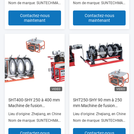
Nom de marque: SUNTECHMACH
Nom de marque: SUNTECHMACH
Contactez-nous
Contactez-nous
maintenant
maintenant
VIDEO
VIDEO
SHT400-SHY 250 à 400 mm
SHT250-SHY 90 mm à 250
Machine de fusion
mm Machine de fusion
hydraulique automatique à
hydraulique à fourche à
Lieu d'origine: Zhejiang, en Chine
Lieu d'origine: Zhejiang, en Chine
bout rouge Haute efficacité
quatre pinces Prix de
Nom de marque: SUNTECHMACH
Nom de marque: SUNTECHMACH
fabrication
Contactez-nous
Contactez-nous