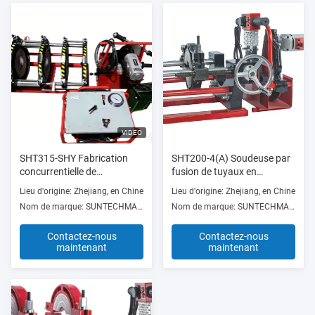
VIDEO
SHT315-SHY Fabrication
SHT200-4(A) Soudeuse par
concurrentielle de
fusion de tuyaux en
soudeuses à fusion
polyéthylène haute efficacité
Lieu d'origine: Zhejiang, en Chine
Lieu d'origine: Zhejiang, en Chine
hydraulique à bout complet
Fonctionnement en douceur
Nom de marque: SUNTECHMACH
Nom de marque: SUNTECHMACH
pour les travaux de
construction
Contactez-nous
Contactez-nous
maintenant
maintenant