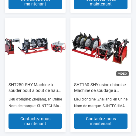
maintenant
maintenant
VIDEO
SHT250-SHY Machine à
SHT160-SHY usine chinoise
souder bout à bout de haute
Machine de soudage à
qualité, vidéo d'assemblage
boutons de qualité
Lieu d'origine: Zhejiang, en Chine
Lieu d'origine: Zhejiang, en Chine
par fusion bout à bout de
supérieure fusion de
Nom de marque: SUNTECHMACH
Nom de marque: SUNTECHMACH
qualité supérieure pour les
boutons pour magasins de
ateliers de réparation de
matériaux de construction
Contactez-nous
Contactez-nous
machines
maintenant
maintenant