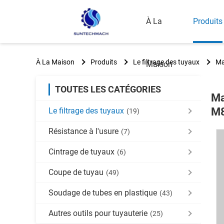
À La
Produits
À La Maison
Produits
Le filtrage des tuyaux
Ma
Maison
TOUTES LES CATÉGORIES
Ma
M8
Le filtrage des tuyaux
(19)
Résistance à l'usure
(7)
Cintrage de tuyaux
(6)
Coupe de tuyau
(49)
Soudage de tubes en plastique
(43)
Autres outils pour tuyauterie
(25)