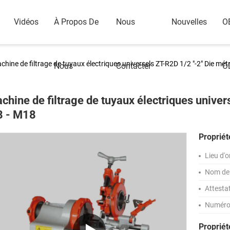
Vidéos
À Propos De
Nous
Nouvelles
O
chine de filtrage de tuyaux électriques universels ZT-R2D 1/2 "-2" Die mé
Nous
Contacter
O
chine de filtrage de tuyaux électriques univer
 - M18
Propriét
Lieu d'o
Nom de 
Attesta
Numéro
Proprié