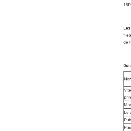
15P
Les
file
de f
Don
Nom
Vit
prin
Mod
Le 
Pui
Poi