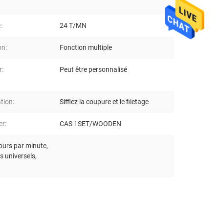
:
24 T/MN
on:
Fonction multiple
r:
Peut être personnalisé
tion:
Sifflez la coupure et le filetage
er:
CAS 1SET/WOODEN
tours par minute
,
s universels
,