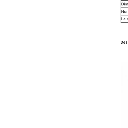
Dim
Nom
Le 
Des