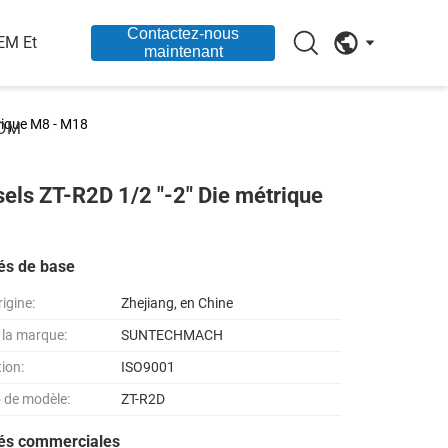
Contactez-nous
EM Et
maintenant
trique M8 - M18
DM
sels ZT-R2D 1/2 "-2" Die métrique
és de base
rigine:
Zhejiang, en Chine
la marque:
SUNTECHMACH
tion:
ISO9001
 de modèle:
ZT-R2D
tés commerciales