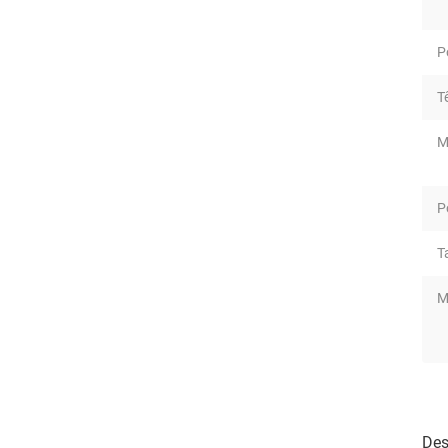
P
T
M
P
T
M
Des