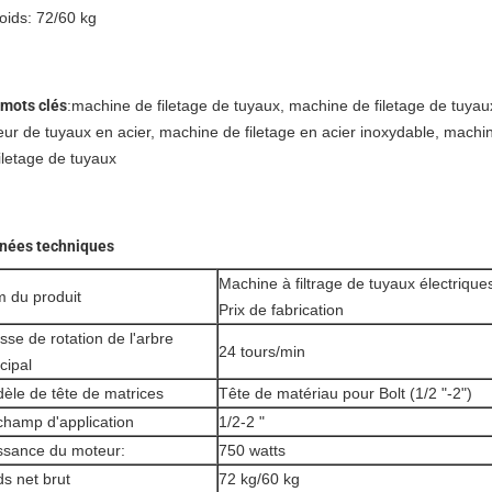
oids: 72/60 kg
 mots clés
:machine de filetage de tuyaux, machine de filetage de tuyaux
teur de tuyaux en acier, machine de filetage en acier inoxydable, mach
iletage de tuyaux
nées techniques
Machine à filtrage de tuyaux électriques u
 du produit
Prix de fabrication
esse de rotation de l'arbre
24 tours/min
cipal
èle de tête de matrices
Tête de matériau pour Bolt (1/2 "-2")
champ d'application
1/2-2 "
ssance du moteur:
750 watts
ds net brut
72 kg/60 kg