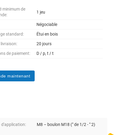
té minimum de
1 jeu
nde:
Négociable
ge standard:
Étui en bois
 livraison:
20 jours
ons de paiement:
D / p, t / t
de maintenant
d'application:
M8 – boulon M18 (″ de 1/2 - ″ 2)