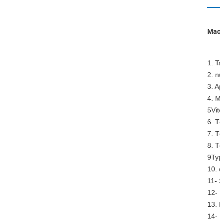
Mach
1. T
2. 
3. A
4. M
5Vit
6. T
7. T
8. T
9Ty
10. 
11- 
12- 
13.
14-