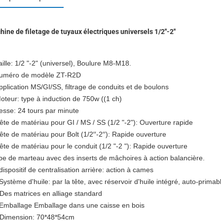
ine de filetage de tuyaux électriques universels 1/2''-2''
aille: 1/2 "-2" (universel), Boulure M8-M18.
numéro de modèle ZT-R2D
pplication MS/GI/SS, filtrage de conduits et de boulons
oteur: type à induction de 750w ((1 ch)
esse: 24 tours par minute
ête de matériau pour GI / MS / SS (1/2 "-2"): Ouverture rapide
ête de matériau pour Bolt (1/2′′-2′′): Rapide ouverture
ête de matériau pour le conduit (1/2 "-2 "): Rapide ouverture
pe de marteau avec des inserts de mâchoires à action balancière.
dispositif de centralisation arrière: action à cames
Système d'huile: par la tête, avec réservoir d'huile intégré, auto-primab
Des matrices en alliage standard
 Emballage Emballage dans une caisse en bois
 Dimension: 70*48*54cm