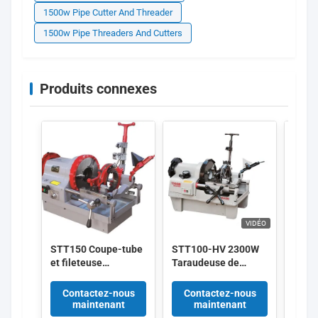
1500w Pipe Cutter And Threader
1500w Pipe Threaders And Cutters
Produits connexes
VIDÉO
STT150 Coupe-tube
STT100-HV 2300W
STT5
et fileteuse
Taraudeuse de
filet
électrique
tuyaux à haut
boul
automatique 1100W
volume 1/2-4 pouces
multi
Contactez-nous
Contactez-nous
Co
2 1/2-6" robuste
avec moteur
jusqu
maintenant
maintenant
11/22/38 à usage