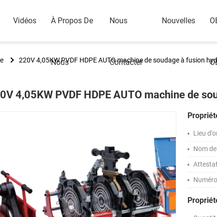
Vidéos
À Propos De
Nous
Nouvelles
O
ue
220V 4,05KW PVDF HDPE AUTO machine de soudage à fusion hyd
Nous
Contacter
O
0V 4,05KW PVDF HDPE AUTO machine de soud
Propriét
Lieu d'o
Nom de 
Attesta
Numéro
Proprié