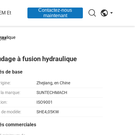
Contactez-nous
EM Et
maintenant
raulique
DM
age à fusion hydraulique
és de base
rigine:
Zhejiang, en Chine
la marque:
SUNTECHMACH
tion:
ISO9001
 de modèle:
SHE4,05KW
tés commerciales