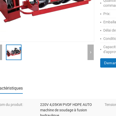
Quanti
comma
Prix:
Emballa
Délai de
Conditi
Capacit
d'appro
Deman
actéristiques
om du produit:
220V 4,05KW PVDF HDPE AUTO
Tensio
machine de soudage à fusion
hydraulique