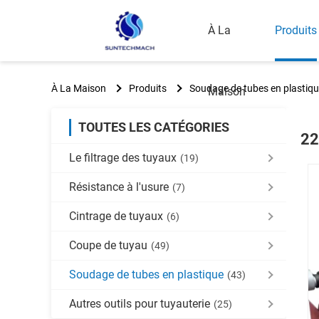
À La
Produits
À La Maison
Produits
Soudage de tubes en plastiq
Maison
TOUTES LES CATÉGORIES
22
Le filtrage des tuyaux
(19)
Résistance à l'usure
(7)
Cintrage de tuyaux
(6)
Coupe de tuyau
(49)
Soudage de tubes en plastique
(43)
Autres outils pour tuyauterie
(25)