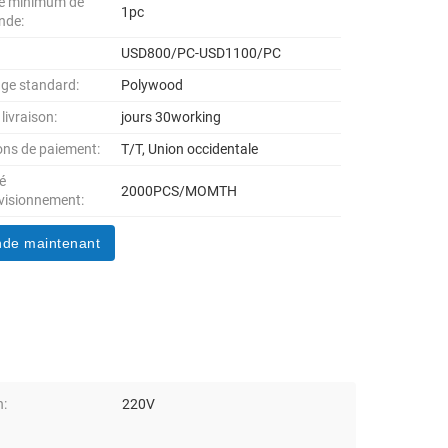
té minimum de
1pc
nde:
USD800/PC-USD1100/PC
ge standard:
Polywood
 livraison:
jours 30working
ons de paiement:
T/T, Union occidentale
é
2000PCS/MOMTH
visionnement:
de maintenant
n:
220V