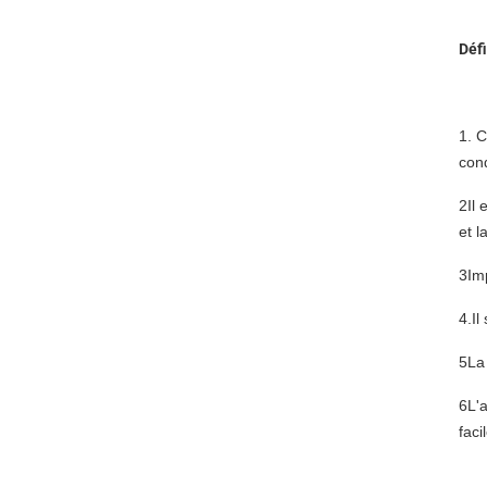
Défi
1. C
cond
2Il 
et l
3Im
4.
Il
5La 
6L'a
fac