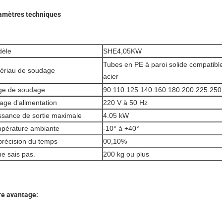
amètres techniques
èle
SHE4,05KW
Tubes en PE à paroi solide compatibl
ériau de soudage
acier
ge de soudage
90.110.125.140.160.180.200.225.250
tage d'alimentation
220 V à 50 Hz
ssance de sortie maximale
4.05 kW
pérature ambiante
-10° à +40°
précision du temps
00,10%
ne sais pas.
200 kg ou plus
re avantage: