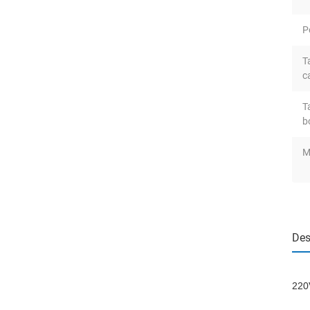
P
T
c
T
b
M
Des
220