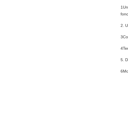
1Un
fonc
2. U
3Con
4Tem
5. 
6Mod