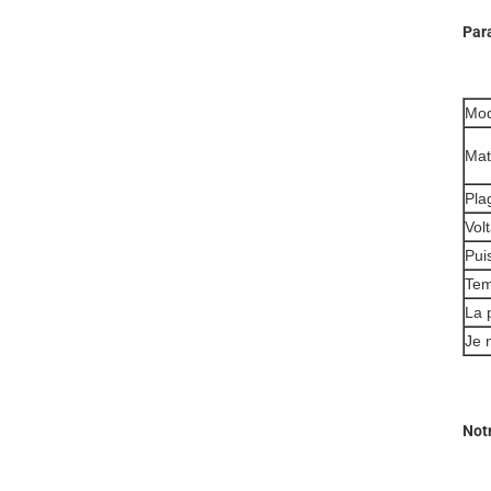
Par
Mod
Mat
Pla
Vol
Pui
Tem
La 
Je 
Not