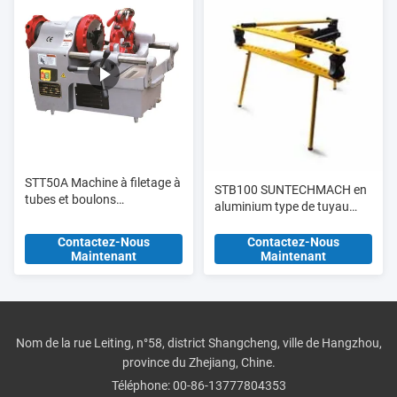
STT50A Machine à filetage à
STB100 SUNTECHMACH en
tubes et boulons
aluminium type de tuyau
multifonctionnelle jusqu'à 2 "
hydraulique de type manuel
et M33
1/2 "-4"
Contactez-Nous
Contactez-Nous
Maintenant
Maintenant
Nom de la rue Leiting, n°58, district Shangcheng, ville de Hangzhou,
province du Zhejiang, Chine.
Téléphone:
00-86-13777804353