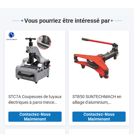
Vous pourriez être intéressé par
STC7A Coupeuses de tuyaux
STB50 SUNTECHMACH en
électriques à paroi mince
alliage d'aluminium,
3/8" - 2" SCH10 SCH10S
étirement de tuyaux
SCH5 SCH5S
hydrauliques manuel 1/2′′-2′′
Contactez-Nous
Contactez-Nous
Maintenant
Maintenant