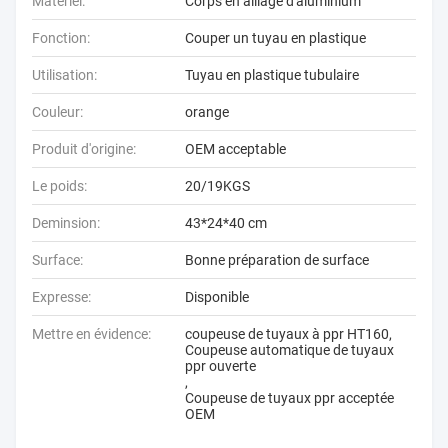
Matériel:
Corps en alliage d'aluminium
Fonction:
Couper un tuyau en plastique
Utilisation:
Tuyau en plastique tubulaire
Couleur:
orange
Produit d'origine:
OEM acceptable
Le poids:
20/19KGS
Deminsion:
43*24*40 cm
Surface:
Bonne préparation de surface
Expresse:
Disponible
Mettre en évidence:
coupeuse de tuyaux à ppr HT160
,
Coupeuse automatique de tuyaux
ppr ouverte
,
Coupeuse de tuyaux ppr acceptée
OEM