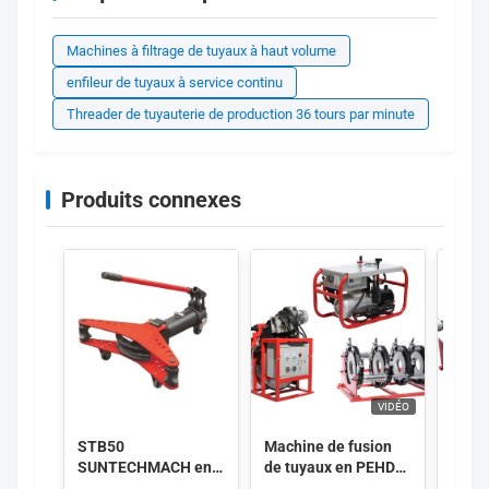
Machines à filtrage de tuyaux à haut volume
enfileur de tuyaux à service continu
Threader de tuyauterie de production 36 tours par minute
Produits connexes
VIDÉO
STB50
Machine de fusion
220V
SUNTECHMACH en
de tuyaux en PEHD
HDPE
alliage d'aluminium,
SHT630-SHY
de so