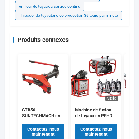
enfileur de tuyaux à service continu
Threader de tuyauterie de production 36 tours par minute
Produits connexes
VIDÉO
STB50
Machine de fusion
220V
SUNTECHMACH en
de tuyaux en PEHD
HDPE
alliage d'aluminium,
SHT630-SHY
de so
étirement de tuyaux
12.65KW 400mm à
hydra
Contactez-nous
Contactez-nous
Co
hydrauliques manuel
630mm 380V
maintenant
maintenant