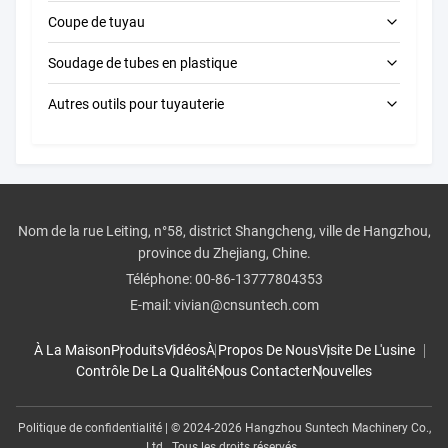
Coupe de tuyau
Machines à couler automatiquement des rouleaux
Cintreuses électriques de tuyau
Soudage de tubes en plastique
Rainures manuelles
Cintres de tuyaux manuels
Machines de coupe de tuyaux électriques
Autres outils pour tuyauterie
Machines de découpe de trous de tuyaux
machine à fusion pour fesses
Pompes d'essai sous pression
Coupeuses manuelles de tuyaux
Machines à fusion à bout de machine à commande
numérique
Machines de nettoyage des égouts
Machines de soudage par électrofusion
Machines à découpage de tuyaux
Nom de la rue Leiting, n°58, district Shangcheng, ville de Hangzhou,
Machines à fusion manuelle à fesse
province du Zhejiang, Chine.
Accessoires d'outils à tuyauterie
Téléphone:
00-86-13777804353
Machine de soudage par prise
Outils industriels
E-mail:
vivian@cnsuntech.com
À La Maison
Produits
Vidéos
À Propos De Nous
Visite De L'usine
Contrôle De La Qualité
Nous Contacter
Nouvelles
Politique de confidentialité
| © 2024-2026 Hangzhou Suntech Machinery Co.,
Ltd.. Tous les droits réservés..