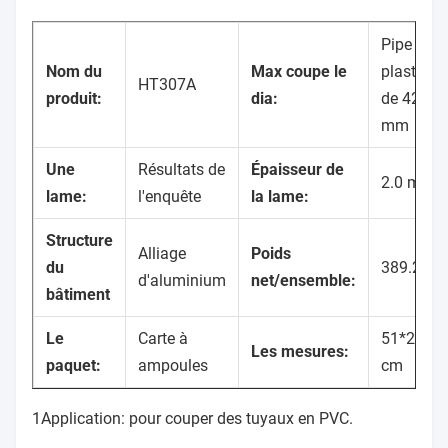
Pipe en
Nom du
Max coupe le
plastique
HT307A
produit:
dia:
de 42
mm
Une
Résultats de
Épaisseur de
2.0 mm
lame:
l'enquête
la lame:
Structure
Alliage
Poids
du
389.20g
d'aluminium
net/ensemble:
bâtiment
Le
Carte à
51*29*3
Les mesures:
paquet:
ampoules
cm
1Application: pour couper des tuyaux en PVC.