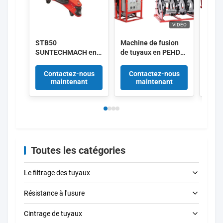
VIDÉO
STB50
Machine de fusion
220V
SUNTECHMACH en
de tuyaux en PEHD
HDPE
alliage d'aluminium,
SHT630-SHY
de so
étirement de tuyaux
12.65KW 400mm à
hydra
Contactez-nous
Contactez-nous
Co
hydrauliques manuel
630mm 380V
maintenant
maintenant
1/2′′-2′′
Fournisseur
Toutes les catégories
Le filtrage des tuyaux
Résistance à l'usure
Machines à filtrage de tuyaux électriques
Cintrage de tuyaux
Machines portatives à fileter les tuyaux
Machines électriques à rainurer les tuyaux