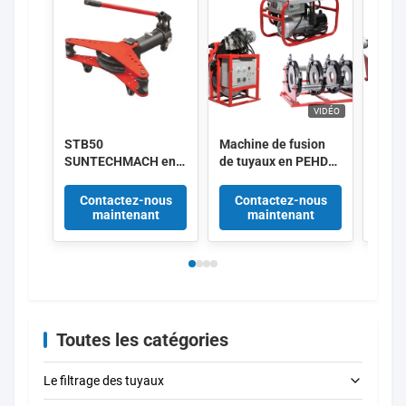
VIDÉO
STB50
Machine de fusion
220V
SUNTECHMACH en
de tuyaux en PEHD
HDPE
alliage d'aluminium,
SHT630-SHY
de so
étirement de tuyaux
12.65KW 400mm à
hydra
Contactez-nous
Contactez-nous
Co
hydrauliques manuel
630mm 380V
maintenant
maintenant
1/2′′-2′′
Fournisseur
Toutes les catégories
Le filtrage des tuyaux