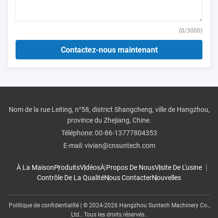
(
0
/3000)
Contactez-nous maintenant
Nom de la rue Leiting, n°58, district Shangcheng, ville de Hangzhou,
province du Zhejiang, Chine.
Téléphone:
00-86-13777804353
E-mail:
vivian@cnsuntech.com
À La Maison
Produits
Vidéos
À Propos De Nous
Visite De L'usine
Contrôle De La Qualité
Nous Contacter
Nouvelles
Politique de confidentialité
| © 2024-2026 Hangzhou Suntech Machinery Co.,
Ltd.. Tous les droits réservés..