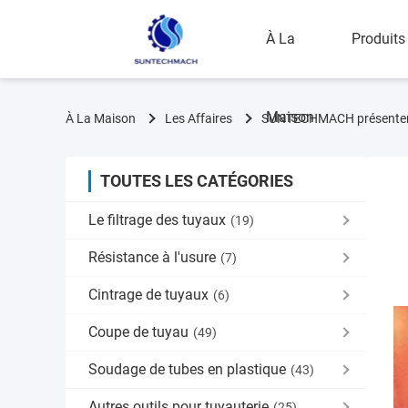
À La
Produits
Maison
À La Maison
Les Affaires
SUNTECHMACH présentera 
TOUTES LES CATÉGORIES
Le filtrage des tuyaux
(19)
Résistance à l'usure
(7)
Cintrage de tuyaux
(6)
Coupe de tuyau
(49)
Soudage de tubes en plastique
(43)
Autres outils pour tuyauterie
(25)