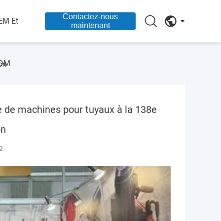
Contactez-nous
EM Et
maintenant
DM
on
de machines pour tuyaux à la 138e
on
2