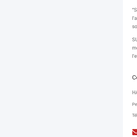
“S
l'
so
SU
mo
l'
C
H
Pe
Té