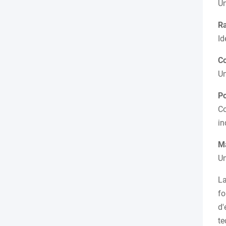
Un
Ra
Id
Co
Un
Po
Co
in
Ma
Un
La
fo
d'
te