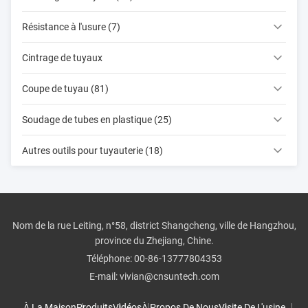
Résistance à l'usure (7)
Cintrage de tuyaux
Coupe de tuyau (81)
Soudage de tubes en plastique (25)
Autres outils pour tuyauterie (18)
Nom de la rue Leiting, n°58, district Shangcheng, ville de Hangzhou,
province du Zhejiang, Chine.
Téléphone:
00-86-13777804353
E-mail:
vivian@cnsuntech.com
À La Maison
Produits
Vidéos
À Propos De Nous
Visite De L'usine