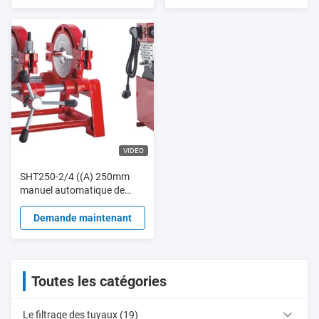
VIDEO
SHT250-2/4 ((A) 250mm
manuel automatique de
fusion de poly but
hydraulique en plastique PE
Demande maintenant
tuyau à chaud
Toutes les catégories
Le filtrage des tuyaux (19)