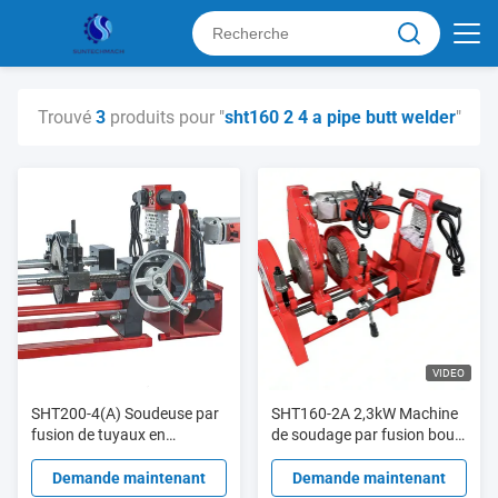
Trouvé
3
produits pour "
sht160 2 4 a pipe butt welder
"
VIDEO
SHT200-4(A) Soudeuse par
SHT160-2A 2,3kW Machine
fusion de tuyaux en
de soudage par fusion bout
polyéthylène haute efficacité
à bout HDPE 200V Manuel
Fonctionnement en douceur
Haute efficacité
Demande maintenant
Demande maintenant