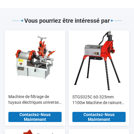
Vous pourriez être intéressé par
Machine de filtrage de
STGS325C 60-325mm
tuyaux électriques universels
1100w Machine de rainure
ZT-R2D 1/2 "-2" Die métrique
de tuyaux pour le marché
M8 - M18
égyptien avec pompe
Contactez-Nous
Contactez-Nous
Maintenant
Maintenant
hydraulique mise à jour