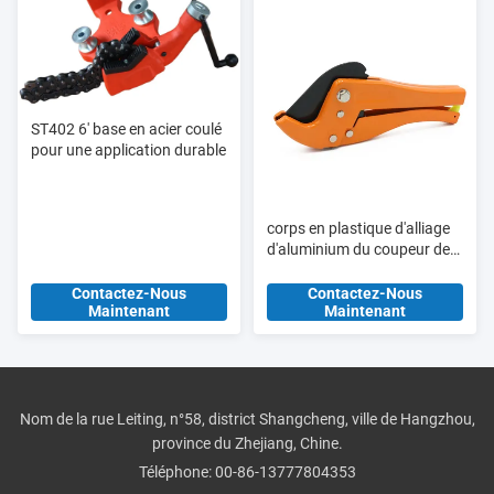
ST402 6' base en acier coulé
pour une application durable
corps en plastique d'alliage
d'aluminium du coupeur de
tuyau de PVC de 15mm
HT309A
Contactez-Nous
Contactez-Nous
Maintenant
Maintenant
Nom de la rue Leiting, n°58, district Shangcheng, ville de Hangzhou,
province du Zhejiang, Chine.
Téléphone:
00-86-13777804353