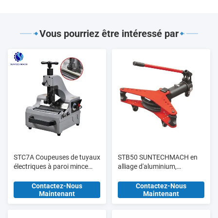
Vous pourriez être intéressé par
STC7A Coupeuses de tuyaux
STB50 SUNTECHMACH en
électriques à paroi mince
alliage d'aluminium,
3/8" - 2" SCH10 SCH10S
étirement de tuyaux
SCH5 SCH5S
hydrauliques manuel 1/2′′-2′′
Contactez-Nous
Contactez-Nous
Maintenant
Maintenant