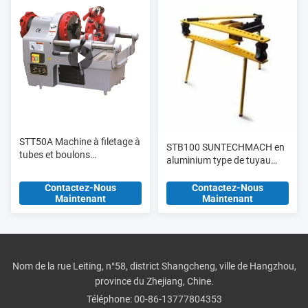
STT50A Machine à filetage à
STB100 SUNTECHMACH en
tubes et boulons
aluminium type de tuyau
multifonctionnelle jusqu'à 2 "
hydraulique de type manuel
et M33
1/2 "-4"
Contactez-Nous
Contactez-Nous
Maintenant
Maintenant
Nom de la rue Leiting, n°58, district Shangcheng, ville de Hangzhou,
province du Zhejiang, Chine.
Téléphone:
00-86-13777804353