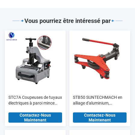
Vous pourriez être intéressé par
STC7A Coupeuses de tuyaux
STB50 SUNTECHMACH en
électriques à paroi mince
alliage d'aluminium,
3/8" - 2" SCH10 SCH10S
étirement de tuyaux
SCH5 SCH5S
hydrauliques manuel 1/2′′-2′′
Contactez-Nous
Contactez-Nous
Maintenant
Maintenant