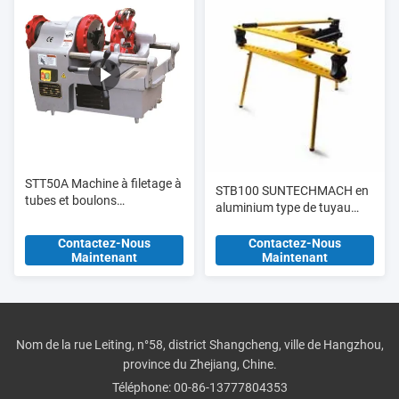
STT50A Machine à filetage à
STB100 SUNTECHMACH en
tubes et boulons
aluminium type de tuyau
multifonctionnelle jusqu'à 2 "
hydraulique de type manuel
et M33
1/2 "-4"
Contactez-Nous
Contactez-Nous
Maintenant
Maintenant
Nom de la rue Leiting, n°58, district Shangcheng, ville de Hangzhou,
province du Zhejiang, Chine.
Téléphone:
00-86-13777804353