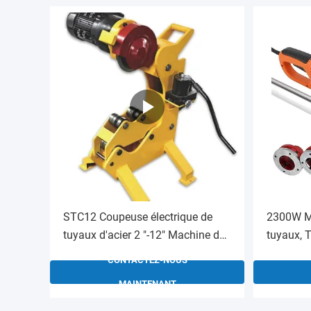
STC12 Coupeuse électrique de
2300W Ma
tuyaux d'acier 2 "-12" Machine de
tuyaux, T
découpe de tuyaux pour tuyaux
d'entraî
CONTACTEZ-NOUS
d'acier avec une bonne utilisation
Machine à
MAINTENANT
et fonctionnement
moteur e
portable 