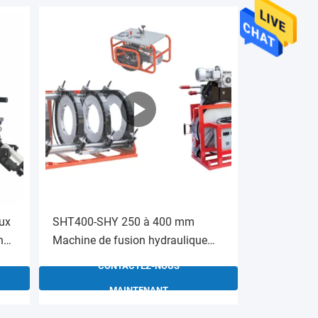
aux
SHT400-SHY 250 à 400 mm
n
Machine de fusion hydraulique
automatique à bout rouge Haute
CONTACTEZ-NOUS
t la
efficacité
MAINTENANT
s