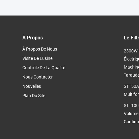
À Propos
Le Fil
À Propos De Nous
2300W M
Visite De L'usine
Électriq
Machine
Contrôle De La Qualité
Taraude
Nous Contacter
Nouvelles
STT50A 
Multifo
Plan Du Site
STT100
Volume 
Continu