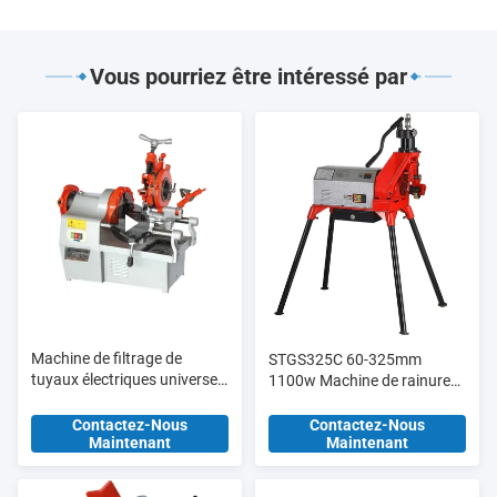
Vous pourriez être intéressé par
Machine de filtrage de
STGS325C 60-325mm
tuyaux électriques universels
1100w Machine de rainure
ZT-R2D 1/2 "-2" Die métrique
de tuyaux pour le marché
M8 - M18
égyptien avec pompe
Contactez-Nous
Contactez-Nous
Maintenant
Maintenant
hydraulique mise à jour