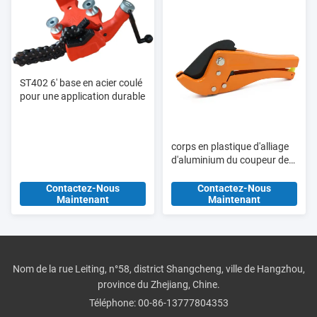
ST402 6' base en acier coulé
pour une application durable
corps en plastique d'alliage
d'aluminium du coupeur de
tuyau de PVC de 15mm
HT309A
Contactez-Nous
Contactez-Nous
Maintenant
Maintenant
Nom de la rue Leiting, n°58, district Shangcheng, ville de Hangzhou,
province du Zhejiang, Chine.
Téléphone:
00-86-13777804353