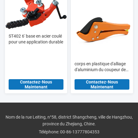
ST402 6' base en acier coulé
pour une application durable
corps en plastique d'alliage
d'aluminium du coupeur de
tuyau de PVC de 15mm
HT309A
Contactez-Nous
Contactez-Nous
Maintenant
Maintenant
Nom de la rue Leiting, n°58, district Shangcheng, ville de Hangzhou,
province du Zhejiang, Chine.
Téléphone:
00-86-13777804353