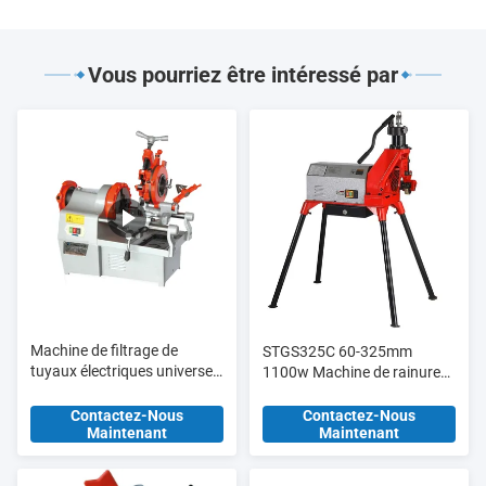
Vous pourriez être intéressé par
Machine de filtrage de
STGS325C 60-325mm
tuyaux électriques universels
1100w Machine de rainure
ZT-R2D 1/2 "-2" Die métrique
de tuyaux pour le marché
M8 - M18
égyptien avec pompe
Contactez-Nous
Contactez-Nous
Maintenant
Maintenant
hydraulique mise à jour