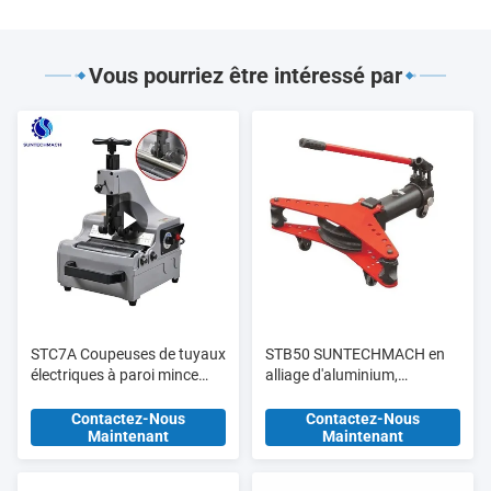
Vous pourriez être intéressé par
STC7A Coupeuses de tuyaux
STB50 SUNTECHMACH en
électriques à paroi mince
alliage d'aluminium,
3/8" - 2" SCH10 SCH10S
étirement de tuyaux
SCH5 SCH5S
hydrauliques manuel 1/2′′-2′′
Contactez-Nous
Contactez-Nous
Maintenant
Maintenant