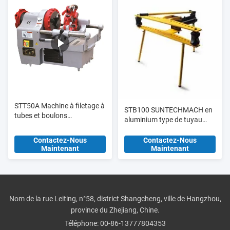
STT50A Machine à filetage à
STB100 SUNTECHMACH en
tubes et boulons
aluminium type de tuyau
multifonctionnelle jusqu'à 2 "
hydraulique de type manuel
et M33
1/2 "-4"
Contactez-Nous
Contactez-Nous
Maintenant
Maintenant
Nom de la rue Leiting, n°58, district Shangcheng, ville de Hangzhou,
province du Zhejiang, Chine.
Téléphone:
00-86-13777804353