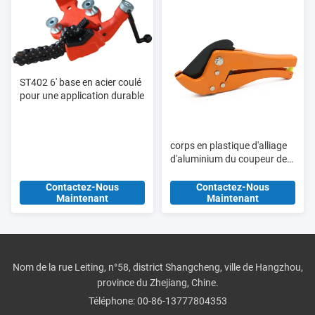
ST402 6' base en acier coulé
pour une application durable
corps en plastique d'alliage
d'aluminium du coupeur de
tuyau de PVC de 15mm
HT309A
Contactez-Nous
Contactez-Nous
Maintenant
Maintenant
Nom de la rue Leiting, n°58, district Shangcheng, ville de Hangzhou,
province du Zhejiang, Chine.
Téléphone:
00-86-13777804353