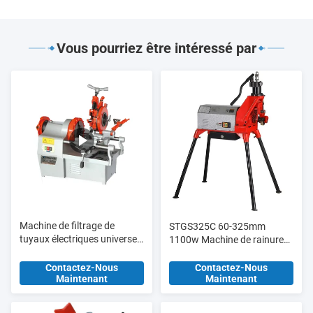
Vous pourriez être intéressé par
Machine de filtrage de
STGS325C 60-325mm
tuyaux électriques universels
1100w Machine de rainure
ZT-R2D 1/2 "-2" Die métrique
de tuyaux pour le marché
M8 - M18
égyptien avec pompe
Contactez-Nous
Contactez-Nous
Maintenant
Maintenant
hydraulique mise à jour