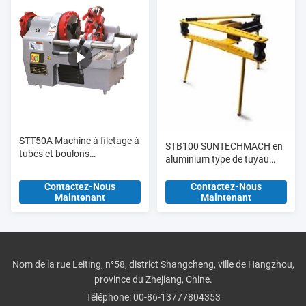
STT50A Machine à filetage à
STB100 SUNTECHMACH en
tubes et boulons
aluminium type de tuyau
multifonctionnelle jusqu'à 2 "
hydraulique de type manuel
et M33
1/2 "-4"
Contactez-Nous
Contactez-Nous
Maintenant
Maintenant
Nom de la rue Leiting, n°58, district Shangcheng, ville de Hangzhou,
province du Zhejiang, Chine.
Téléphone:
00-86-13777804353