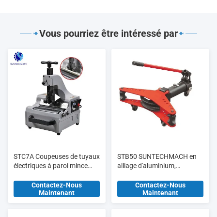
Vous pourriez être intéressé par
STC7A Coupeuses de tuyaux
STB50 SUNTECHMACH en
électriques à paroi mince
alliage d'aluminium,
3/8" - 2" SCH10 SCH10S
étirement de tuyaux
SCH5 SCH5S
hydrauliques manuel 1/2′′-2′′
Contactez-Nous
Contactez-Nous
Maintenant
Maintenant